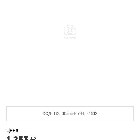
КОД:
BX_3055540744_74632
Цена
1 253
Р