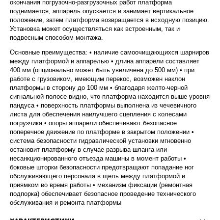
окончания погрузочно-разгрузочных работ платформа
поднимается, аппарель опускается и занимает вертикальное
положение, затем платформа возвращается в исходную позицию.
Установка может осуществляться как встроенным, так и
подвесным способом монтажа.
Основные преимущества: • наличие самоочищающихся шарниров
между платформой и аппарелью • длина аппарели составляет
400 мм (опционально может быть увеличена до 500 мм) • при
работе с грузовиком, имеющим перекос, возможен наклон
платформы в сторону до 100 мм • благодаря желто-черной
сигнальной полосе видно, что платформа находится выше уровня
пандуса • поверхность платформы выполнена из чечевичного
листа для обеспечения наилучшего сцепления с колесами
погрузчика • опоры аппарели обеспечивают безопасное
поперечное движение по платформе в закрытом положении •
система безопасности гидравлической установки мгновенно
остановит платформу в случае разрыва шланга или
несанкционированного отъезда машины в момент работы •
боковые шторки безопасности предотвращают попадание ног
обслуживающего персонала в щель между платформой и
приямком во время работы • механизм фиксации (ремонтная
подпорка) обеспечивает безопасное проведение технического
обслуживания и ремонта платформы