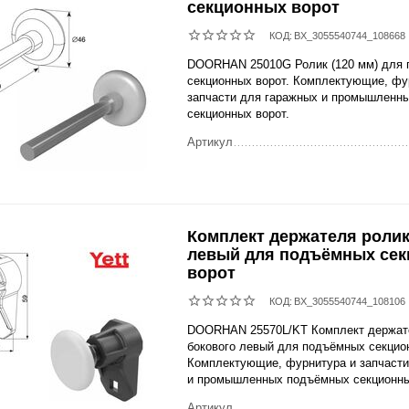
секционных ворот
КОД:
BX_3055540744_108668
DOORHAN 25010G Ролик (120 мм) для
секционных ворот. Комплектующие, фу
запчасти для гаражных и промышленн
секционных ворот.
Артикул
Комплект держателя ролик
левый для подъёмных се
ворот
КОД:
BX_3055540744_108106
DOORHAN 25570L/KT Комплект держат
бокового левый для подъёмных секцио
Комплектующие, фурнитура и запчасти
и промышленных подъёмных секционны
Артикул