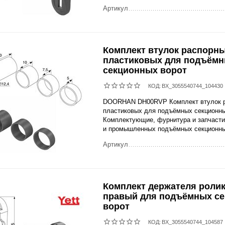
Артикул
Комплект втулок распорн
пластиковых для подъём
секционных ворот
КОД:
BX_3055540744_104430
DOORHAN DH00RVP Комплект втулок 
пластиковых для подъёмных секционны
Комплектующие, фурнитура и запчасти
и промышленных подъёмных секционны
Артикул
Комплект держателя ролик
правый для подъёмных с
ворот
КОД:
BX_3055540744_104587