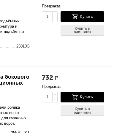
Предзаказ
+
Купить
−
 подъёмных
рнитура и
Купить в
ых подъёмных
один клик
25010G
732
а бокового
Р
кционных
Предзаказ
+
Купить
−
еля ролика
Купить в
один клик
нных ворот.
 для гаражных
х ворот.
25570L/KT