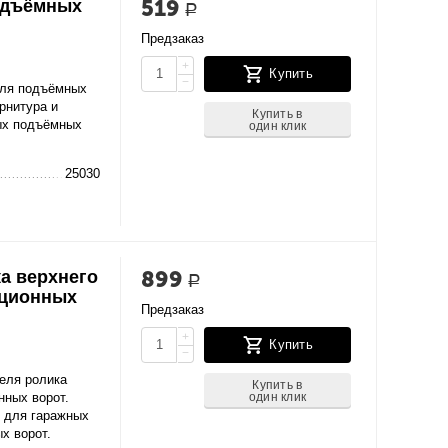
519
подъёмных
Р
Предзаказ
+
Купить
−
для подъёмных
рнитура и
Купить в
ых подъёмных
один клик
25030
899
а верхнего
Р
кционных
Предзаказ
+
Купить
−
еля ролика
Купить в
один клик
нных ворот.
 для гаражных
х ворот.