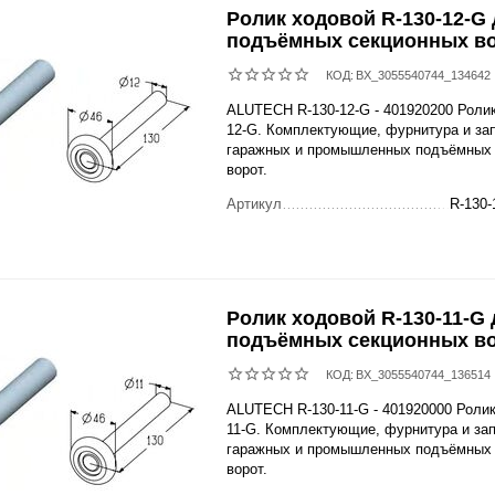
Ролик ходовой R-130-12-G
подъёмных секционных в
КОД:
BX_3055540744_134642
ALUTECH R-130-12-G - 401920200 Ролик
12-G. Комплектующие, фурнитура и за
гаражных и промышленных подъёмных
ворот.
Артикул
R-130-
Ролик ходовой R-130-11-G
подъёмных секционных в
КОД:
BX_3055540744_136514
ALUTECH R-130-11-G - 401920000 Ролик
11-G. Комплектующие, фурнитура и за
гаражных и промышленных подъёмных
ворот.