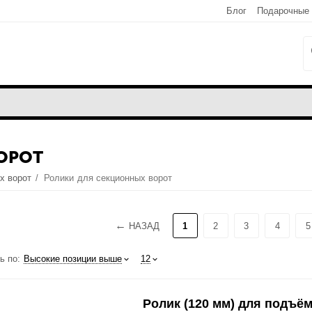
Блог
Подарочные
ОРОТ
х ворот
/
Ролики для секционных ворот
НАЗАД
1
2
3
4
5
ь по:
Высокие позиции выше
12
Ролик (120 мм) для подъё