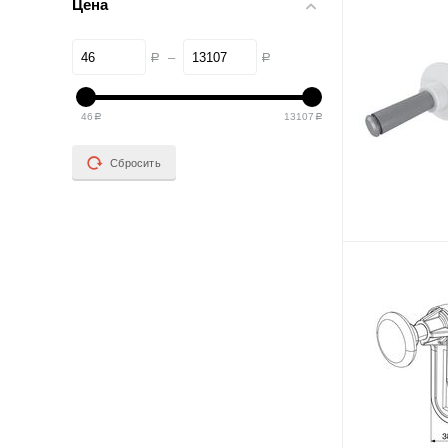
Цена
–
Р
Р
46
13107
Р
Р
Сбросить