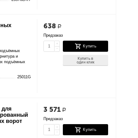
638
мных
Р
Предзаказ
+
Купить
−
 подъёмных
рнитура и
Купить в
ых подъёмных
один клик
25011G
3 571
 для
Р
ированный
Предзаказ
х ворот
+
Купить
−