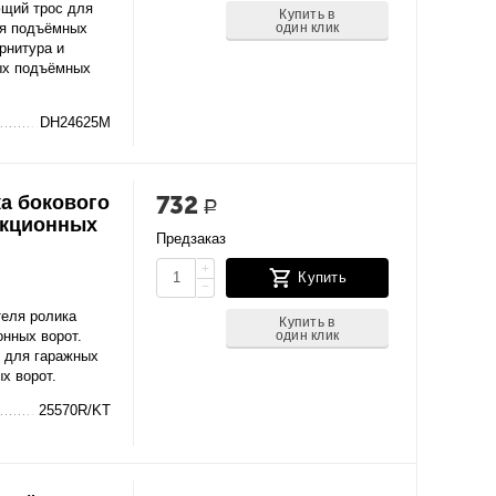
щий трос для
Купить в
один клик
ля подъёмных
рнитура и
ых подъёмных
DH24625M
732
а бокового
Р
екционных
Предзаказ
+
Купить
−
еля ролика
Купить в
один клик
онных ворот.
 для гаражных
х ворот.
25570R/KT