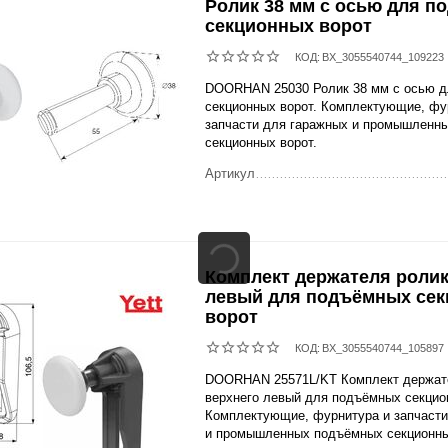
Ролик 38 мм с осью для 
секционных ворот
КОД:
BX_3055540744_109223
DOORHAN 25030 Ролик 38 мм с осью 
секционных ворот. Комплектующие, фу
запчасти для гаражных и промышленн
секционных ворот.
Артикул
Комплект держателя ролик
левый для подъёмных се
ворот
КОД:
BX_3055540744_105897
DOORHAN 25571L/KT Комплект держат
верхнего левый для подъёмных секцио
Комплектующие, фурнитура и запчасти
и промышленных подъёмных секционны