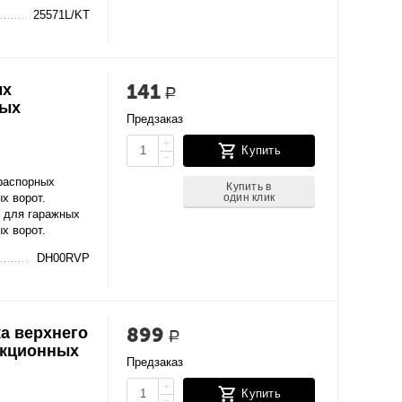
25571L/KT
141
ых
Р
ных
Предзаказ
+
Купить
−
распорных
Купить в
один клик
х ворот.
 для гаражных
х ворот.
DH00RVP
899
а верхнего
Р
екционных
Предзаказ
+
Купить
−