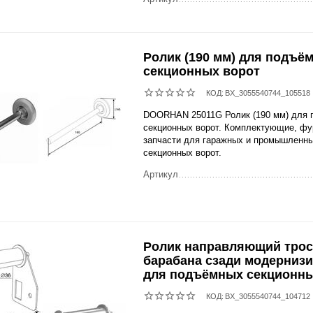
Ролик (190 мм) для подъё
секционных ворот
КОД:
BX_3055540744_105518
DOORHAN 25011G Ролик (190 мм) для
секционных ворот. Комплектующие, фу
запчасти для гаражных и промышленн
секционных ворот.
Артикул
Ролик направляющий трос
барабана сзади модерниз
для подъёмных секционны
КОД:
BX_3055540744_104712