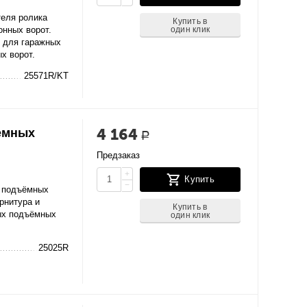
еля ролика
Купить в
один клик
онных ворот.
 для гаражных
х ворот.
25571R/KT
4 164
ёмных
Р
Предзаказ
+
Купить
−
 подъёмных
рнитура и
Купить в
ых подъёмных
один клик
25025R