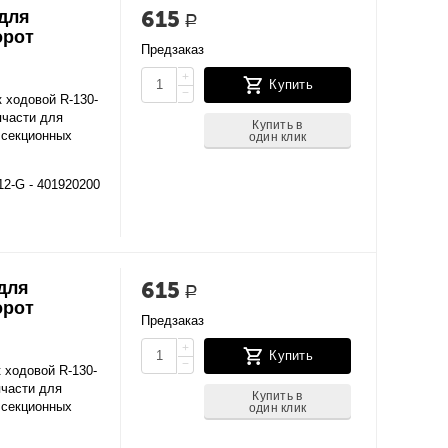
615
 для
Р
орот
Предзаказ
+
Купить
−
 ходовой R-130-
пчасти для
Купить в
 секционных
один клик
12-G - 401920200
615
 для
Р
орот
Предзаказ
+
Купить
−
 ходовой R-130-
пчасти для
Купить в
 секционных
один клик