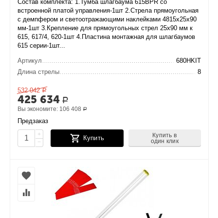
Состав комплекта: 1.Тумба шлагбаума 615BPR со
встроенной платой управления-1шт 2.Стрела прямоугольная
с демпфером и светоотражающими наклейками 4815х25х90
мм-1шт 3.Крепление для прямоугольных стрел 25х90 мм к
615, 617/4, 620-1шт 4.Пластина монтажная для шлагбаумов
615 серии-1шт...
Артикул
680HKIT
Длина стрелы
8
532 042
Р
425 634
Р
Вы экономите:
106 408
Р
Предзаказ
+
Купить в
Купить
один клик
−