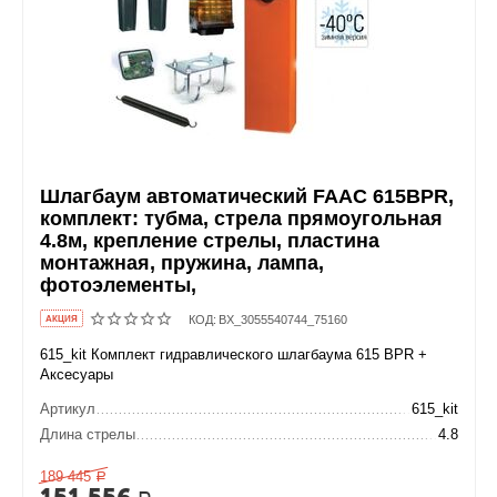
Шлагбаум автоматический FAAC 615BPR,
комплект: тубма, стрела прямоугольная
4.8м, крепление стрелы, пластина
монтажная, пружина, лампа,
фотоэлементы,
КОД:
BX_3055540744_75160
AКЦИЯ
615_kit Комплект гидравлического шлагбаума 615 BPR +
Аксесуары
Артикул
615_kit
Длина стрелы
4.8
189 445
Р