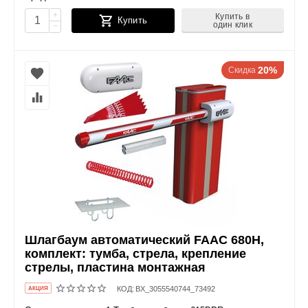
+
Купить в
Купить
один клик
−
20%
Скидка
Шлагбаум автоматический FAAC 680H,
комплект: тумба, стрела, крепление
стрелы, пластина монтажная
КОД:
BX_3055540744_73492
AКЦИЯ