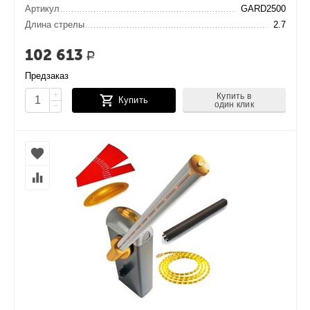
Артикул
GARD2500
Длина стрелы
2.7
102 613
Р
Предзаказ
+
Купить в
Купить
один клик
−