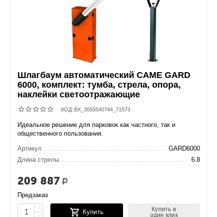
Шлагбаум автоматический CAME GARD
6000, комплект: тумба, стрела, опора,
наклейки светоотражающие
КОД:
BX_3055540744_71573
Идеальное решение для парковок как частного, так и
общественного пользования.
Артикул
GARD6000
Длина стрелы
6.8
209 887
Р
Предзаказ
+
Купить в
Купить
один клик
−