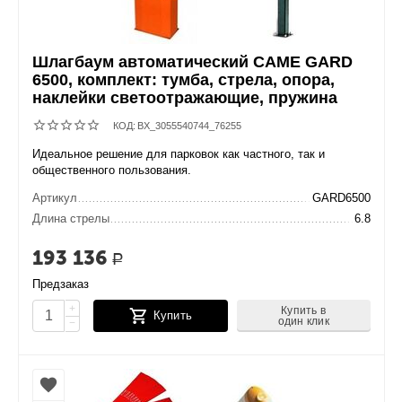
Шлагбаум автоматический CAME GARD
6500, комплект: тумба, стрела, опора,
наклейки светоотражающие, пружина
КОД:
BX_3055540744_76255
Идеальное решение для парковок как частного, так и
общественного пользования.
Артикул
GARD6500
Длина стрелы
6.8
193 136
Р
Предзаказ
+
Купить в
Купить
один клик
−