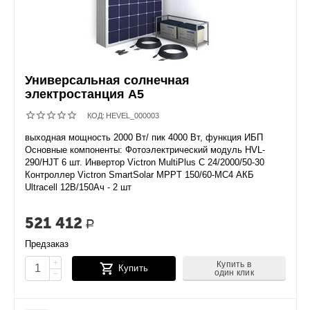
Универсальная солнечная
электростанция А5
КОД:
HEVEL_000003
выходная мощность 2000 Вт/ пик 4000 Вт, функция ИБП
Основные компоненты: Фотоэлектрический модуль HVL-
290/HJT 6 шт. Инвертор Victron MultiPlus C 24/2000/50-30
Контроллер Victron SmartSolar MPPT 150/60-MC4 АКБ
Ultracell 12В/150Ач - 2 шт
521 412
Р
Предзаказ
+
Купить в
Купить
один клик
−