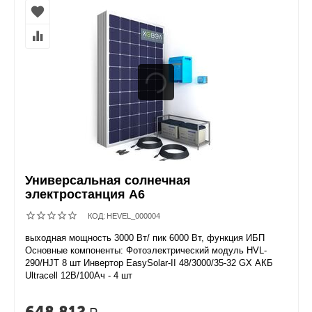
Универсальная солнечная
электростанция А6
КОД:
HEVEL_000004
выходная мощность 3000 Вт/ пик 6000 Вт, функция ИБП
Основные компоненты: Фотоэлектрический модуль HVL-
290/HJT 8 шт Инвертор EasySolar-II 48/3000/35-32 GX АКБ
Ultracell 12В/100Ач - 4 шт
648 812