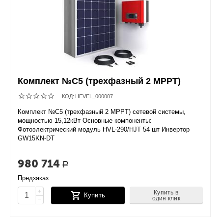
Комплект №C5 (трехфазный 2 MPPT)
КОД:
HEVEL_000007
Комплект №C5 (трехфазный 2 MPPT) сетевой системы,
мощностью 15,12кВт Основные компоненты:
Фотоэлектрический модуль HVL-290/HJT 54 шт Инвертор
GW15KN-DT
980 714
Р
Предзаказ
+
Купить в
Купить
один клик
−