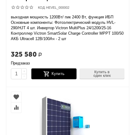
КОД:
HEVEL_000002
выходная мощность 1200Вт/ пик 2400 Вт, функция ИБП
Основные компоненты: Фотоэлектрический модуль HVL-
290/HJT 4 шт. Инвертор Victron MultiPlus 24/1200/25-16
Контроллер Victron SmartSolar Charge Controller MPPT 100/50
АКБ Ultracell 12В/100Ач - 2 шт
325 580
Р
Предзаказ
+
Купить в
Купить
один клик
−