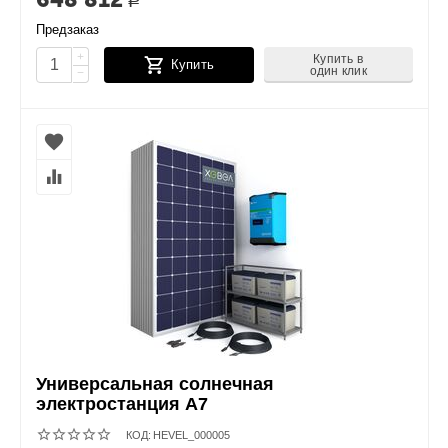
Р
Предзаказ
+
Купить в
Купить
один клик
−
Универсальная солнечная
электростанция А7
КОД:
HEVEL_000005