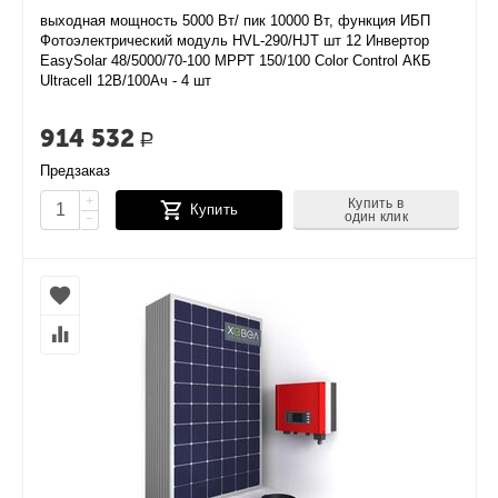
выходная мощность 5000 Вт/ пик 10000 Вт, функция ИБП
Фотоэлектрический модуль HVL-290/HJT шт 12 Инвертор
EasySolar 48/5000/70-100 МРРТ 150/100 Color Control АКБ
Ultracell 12В/100Ач - 4 шт
914 532
Р
Предзаказ
+
Купить в
Купить
один клик
−