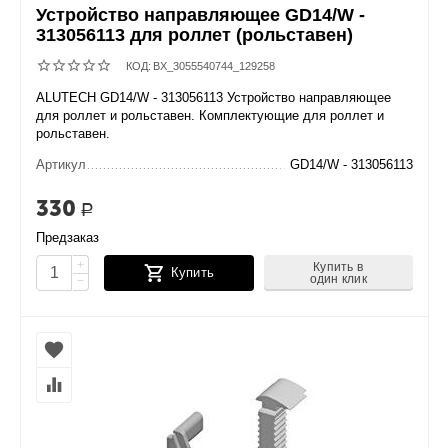
Устройство направляющее GD14/W -
313056113 для роллет (рольставен)
КОД:
BX_3055540744_129258
ALUTECH GD14/W - 313056113 Устройство направляющее
для роллет и рольставен. Комплектующие для роллет и
рольставен.
Артикул
GD14/W - 313056113
330
Р
Предзаказ
+
Купить в
Купить
один клик
−