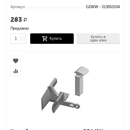
Артикул
GD9/W - 313053104
283
Р
Предзаказ
+
Купить в
Купить
один клик
−