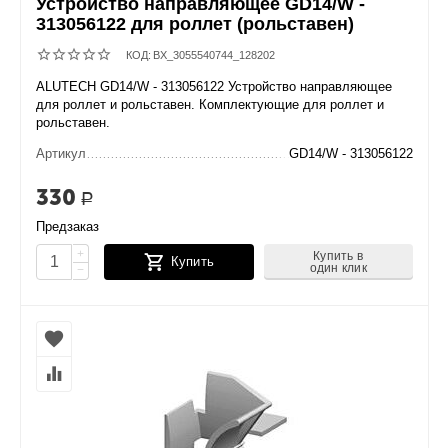
Устройство направляющее GD14/W -
313056122 для роллет (рольставен)
КОД:
BX_3055540744_128202
ALUTECH GD14/W - 313056122 Устройство направляющее
для роллет и рольставен. Комплектующие для роллет и
рольставен.
Артикул
GD14/W - 313056122
330
Р
Предзаказ
+
Купить в
Купить
один клик
−