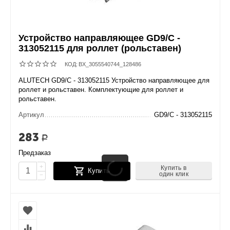
Устройство направляющее GD9/C -
313052115 для роллет (рольставен)
КОД:
BX_3055540744_128486
ALUTECH GD9/C - 313052115 Устройство направляющее для
роллет и рольставен. Комплектующие для роллет и
рольставен.
Артикул
GD9/C - 313052115
283
Р
Предзаказ
+
Купить в
Купить
один клик
−