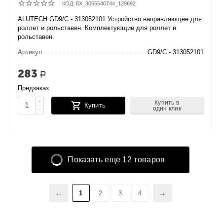
КОД:
BX_3055540744_129692
ALUTECH GD9/C - 313052101 Устройство направляющее для
роллет и рольставен. Комплектующие для роллет и
рольставен.
Артикул
GD9/C - 313052101
283
Р
Предзаказ
+
Купить в
Купить
один клик
−
Показать еще 12 товаров
1
2
3
4