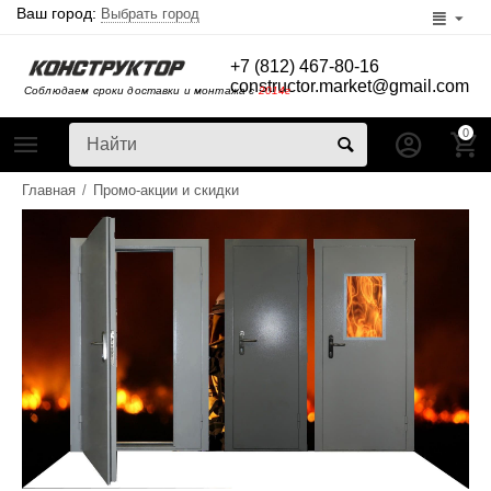
Ваш город:
Выбрать город
+7 (812) 467-80-16
constructor.market@gmail.com
Соблюдаем сроки доставки и монтажа с
2014г
0
Главная
/
Промо-акции и скидки