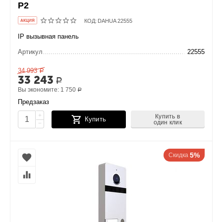
P2
КОД:
DAHUA 22555
AКЦИЯ
IP вызывная панель
Артикул
22555
34 993
Р
33 243
Р
Вы экономите:
1 750
Р
Предзаказ
+
Купить в
Купить
один клик
−
5%
Скидка