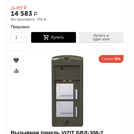
15 351
Р
14 583
Р
Вы экономите:
768
Р
Предзаказ
+
Купить в
Купить
один клик
−
5%
Скидка
Вызывная панель VIZIT БВД-306-2