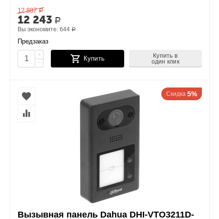
12 887
Р
12 243
Р
Вы экономите:
644
Р
Предзаказ
+
Купить в
Купить
один клик
−
5%
Скидка
Вызывная панель Dahua DHI-VTO3211D-