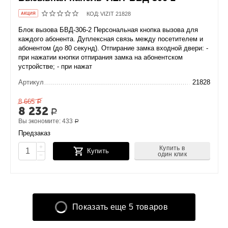
КОД:
VIZIT 21828
AКЦИЯ
Блок вызова БВД-306-2 Персональная кнопка вызова для
каждого абонента. Дуплексная связь между посетителем и
абонентом (до 80 секунд). Отпирание замка входной двери: -
при нажатии кнопки отпирания замка на абонентском
устройстве; - при нажат
Артикул
21828
8 665
Р
8 232
Р
Вы экономите:
433
Р
Предзаказ
+
Купить в
Купить
один клик
−
Показать еще 5 товаров