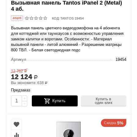
Вызывная панель Tantos iPanel 2 (Metal)
4 аб.
КОД:
TANTOS 19454
AКЦИЯ
Вызывная панель цветного видеодомофона на 4 абонента
для коттеджей или таунхаусов с возможностью управления
замком калитки и воротами. Особенности: - Материал
вызывной панели - литой алюминий - Разрешение матрицы
800 ТВЛ. - Белая светодиодная подс
Артикул
19454
12 762
Р
12 124
Р
Вы экономите:
638
Р
Предзаказ
+
Купить в
Купить
один клик
−
5%
Скидка