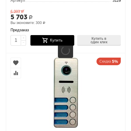
Артикул
3129
6 003
Р
5 703
Р
Вы экономите:
300
Р
Предзаказ
+
Купить в
Купить
один клик
−
5%
Скидка