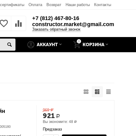
 сертификаты
Оплата
Возврат
Наши работы
Контакты
+7 (812) 467-80-16
constructor.market@gmail.com
Заказать обратный звонок
0
АККАУНТ
КОРЗИНА
969
йн
Р
921
Р
Вы экономите:
48
Р
005180
Предзаказ