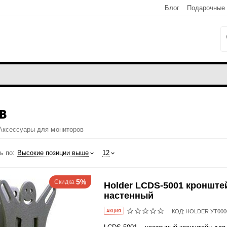
Блог
Подарочные
В
Аксессуары для мониторов
ь по:
Высокие позиции выше
12
5%
Скидка
Holder LCDS-5001 кронште
настенный
КОД:
HOLDER УТ000
AКЦИЯ