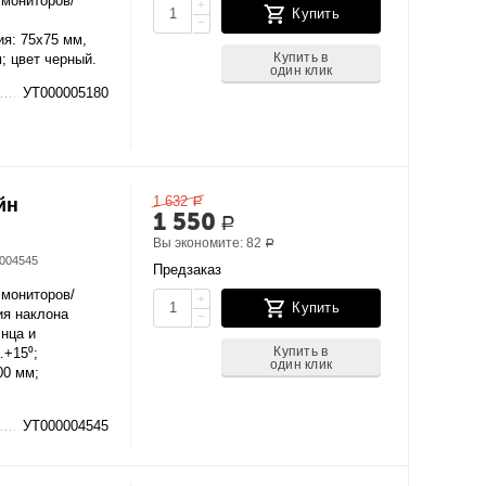
 мониторов/
+
Купить
−
ия: 75х75 мм,
Купить в
; цвет черный.
один клик
УТ000005180
1 632
йн
Р
1 550
Р
Вы экономите:
82
Р
004545
Предзаказ
 мониторов/
+
Купить
ия наклона
−
лнца и
Купить в
…+15⁰;
один клик
00 мм;
УТ000004545