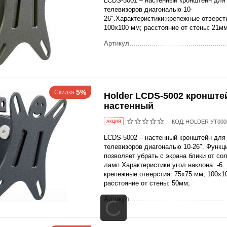
LCDS-5001 – настенный кронштейн для
телевизоров диагональю 10-
26″.Характеристики:крепежные отверст
100х100 мм; расстояние от стены: 21мм
Артикул
5%
Скидка
Holder LCDS-5002 кронште
настенный
КОД:
HOLDER УТ000
AКЦИЯ
LCDS-5002 – настенный кронштейн для
телевизоров диагональю 10-26″. Функц
позволяет убрать с экрана блики от со
ламп.Характеристики:угол наклона: -6
крепежные отверстия: 75х75 мм, 100х1
расстояние от стены: 50мм;
Артикул