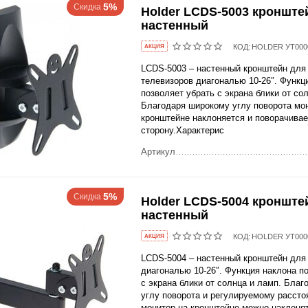
5%
Скидка
Holder LCDS-5003 кронште
настенный
КОД:
HOLDER УТ000
AКЦИЯ
LCDS-5003 – настенный кронштейн для
телевизоров диагональю 10-26″. Функц
позволяет убрать с экрана блики от со
Благодаря широкому углу поворота мо
кронштейне наклоняется и поворачива
сторону.Характерис
Артикул
5%
Скидка
Holder LCDS-5004 кронште
настенный
КОД:
HOLDER УТ000
AКЦИЯ
LCDS-5004 – настенный кронштейн для
диагональю 10-26″. Функция наклона п
с экрана блики от солнца и ламп. Бла
углу поворота и регулируемому рассто
монитор на кронштейне можно наклонят