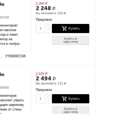
2 366
йн
Р
2 248
Р
Вы экономите:
118
Р
007158
Предзаказ
 мониторов/
+
Купить
ия наклона
−
лнца и ламп.
Купить в
нитор на
один клик
ется в любую
УТ000007158
2 625
йн
Р
2 494
Р
Вы экономите:
131
Р
000300
Предзаказ
 мониторов
+
Купить
озволяет убрать
−
годаря широкому
Купить в
янию от стены
один клик
ь,