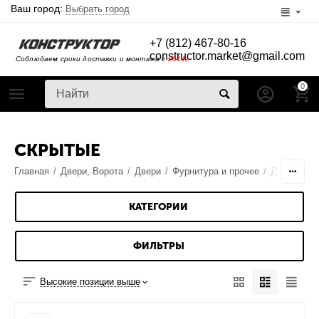
Ваш город:
Выбрать город
+7 (812) 467-80-16
constructor.market@gmail.com
Соблюдаем сроки доставки и монтажа с
2014г
0
СКРЫТЫЕ
Главная
/
Двери, Ворота
/
Двери
/
Фурнитура и прочее
/
Для межко
КАТЕГОРИИ
ФИЛЬТРЫ
Высокие позиции выше