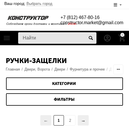
Ваш город:
Выбрать город
+7 (812) 467-80-16
constructor.market@gmail.com
Соблюдаем сроки доставки и монтажа с
2014г
0
РУЧКИ-ЗАЩЕЛКИ
Главная
/
Двери, Ворота
/
Двери
/
Фурнитура и прочее
/
Для межко
КАТЕГОРИИ
ФИЛЬТРЫ
1
2