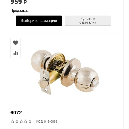
959
Р
Предзаказ
Купить в
Выберите вариацию
один клик
6072
КОД:
046-0068