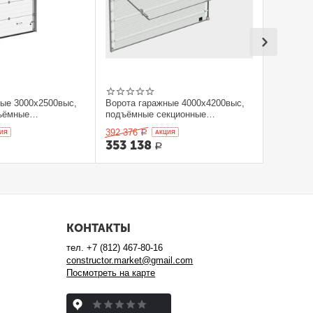
ные 3000x2500выс,
Ворота гаражные 4000x4200выс,
ъёмные
подъёмные секционные
orHan
DOORHAN
392 376
ИЯ
Р
AКЦИЯ
353 138
Р
КОНТАКТЫ
тел.
+7 (812) 467-80-16
constructor.market@gmail.com
Посмотреть на карте