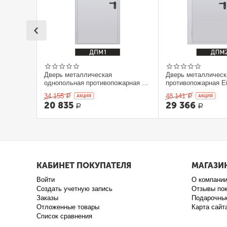
Дверь металлическая
Дверь металлическ
однопольная противопожарная Ei
противопожарная Ei
60. 900 x 2100 выс.
2100 выс.
34 155
48 141
Р
AКЦИЯ
Р
AКЦИЯ
20 835
29 366
Р
Р
КАБИНЕТ ПОКУПАТЕЛЯ
МАГАЗИ
Войти
О компани
Создать учетную запись
Отзывы по
Заказы
Подарочны
Отложенные товары
Карта сайт
Список сравнения