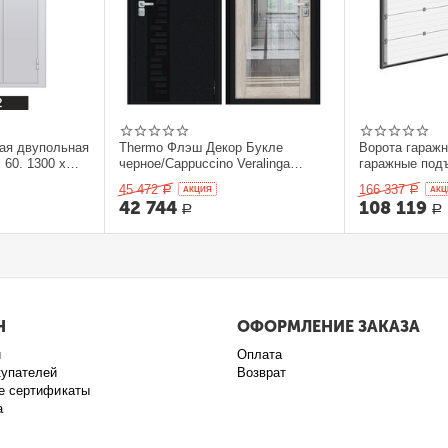
ая двупольная
Thermo Флэш Декор Букле
Ворота гараж
 60. 1300 x
черное/Cappuccino Veralinga
гаражные под
205*86 левое
секционныеDo
45 472
166 337
Р
AКЦИЯ
Р
AКЦ
42 744
108 119
Р
Р
Н
ОФОРМЛЕНИЕ ЗАКАЗА
и
Оплата
купателей
Возврат
е сертификаты
а