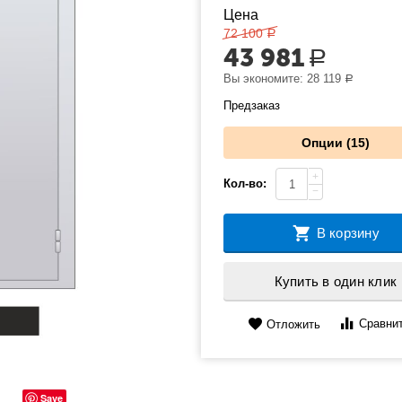
Цена
72 100
Р
43 981
Р
Вы экономите:
28 119
Р
Предзаказ
Опции (15)
+
Кол-во:
−
В корзину
Купить в один клик
Сравни
Отложить
Save