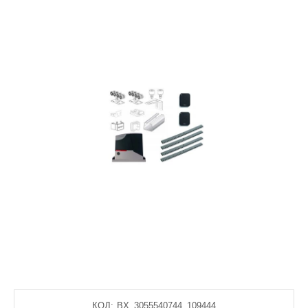
КОД:
BX_3055540744_109444