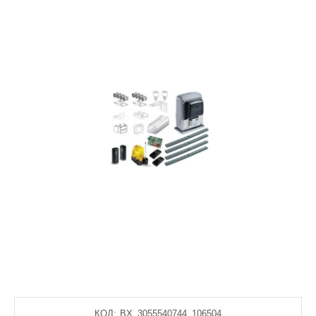
КОД:
BX_3055540744_106504