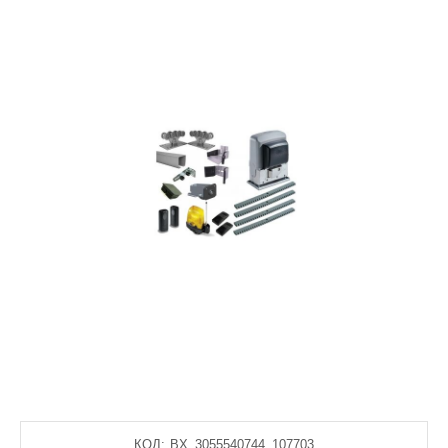
КОД:
BX_3055540744_107703