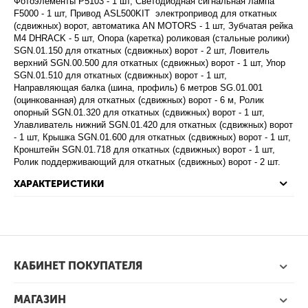
Фотоэлементы P5103 - 1 шт, Светодиодная сигнальная лампа
F5000 - 1 шт, Привод ASL500KIT электропривод для откатных
(сдвижных) ворот, автоматика AN MOTORS - 1 шт, Зубчатая рейка
М4 DHRACK - 5 шт, Опора (каретка) роликовая (стальные ролики)
SGN.01.150 для откатных (сдвижных) ворот - 2 шт, Ловитель
верхний SGN.00.500 для откатных (сдвижных) ворот - 1 шт, Упор
SGN.01.510 для откатных (сдвижных) ворот - 1 шт,
Направляющая балка (шина, профиль) 6 метров SG.01.001
(оцинкованная) для откатных (сдвижных) ворот - 6 м, Ролик
опорный SGN.01.320 для откатных (сдвижных) ворот - 1 шт,
Улавливатель нижний SGN.01.420 для откатных (сдвижных) ворот
- 1 шт, Крышка SGN.01.600 для откатных (сдвижных) ворот - 1 шт,
Кронштейн SGN.01.718 для откатных (сдвижных) ворот - 1 шт,
Ролик поддерживающий для откатных (сдвижных) ворот - 2 шт.
ХАРАКТЕРИСТИКИ
КАБИНЕТ ПОКУПАТЕЛЯ
МАГАЗИН