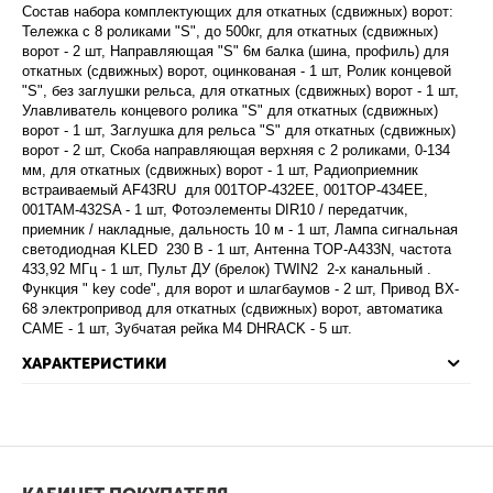
Состав набора комплектующих для откатных (сдвижных) ворот:
Тележка с 8 роликами "S", до 500кг, для откатных (сдвижных)
ворот - 2 шт, Направляющая "S" 6м балка (шина, профиль) для
откатных (сдвижных) ворот, оцинкованая - 1 шт, Ролик концевой
"S", без заглушки рельса, для откатных (сдвижных) ворот - 1 шт,
Улавливатель концевого ролика "S" для откатных (сдвижных)
ворот - 1 шт, Заглушка для рельса "S" для откатных (сдвижных)
ворот - 2 шт, Скоба направляющая верхняя с 2 роликами, 0-134
мм, для откатных (сдвижных) ворот - 1 шт, Радиоприемник
встраиваемый AF43RU для 001TOP-432EE, 001TOP-434EE,
001TAM-432SA - 1 шт, Фотоэлементы DIR10 / передатчик,
приемник / накладные, дальность 10 м - 1 шт, Лампа сигнальная
светодиодная KLED 230 В - 1 шт, Антенна TOP-A433N, частота
433,92 МГц - 1 шт, Пульт ДУ (брелок) TWIN2 2-х канальный .
Функция " key code", для ворот и шлагбаумов - 2 шт, Привод BX-
68 электропривод для откатных (сдвижных) ворот, автоматика
CAME - 1 шт, Зубчатая рейка М4 DHRACK - 5 шт.
ХАРАКТЕРИСТИКИ