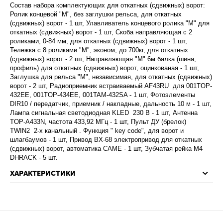
Состав набора комплектующих для откатных (сдвижных) ворот:
Ролик концевой "M", без заглушки рельса, для откатных
(сдвижных) ворот - 1 шт, Улавливатель концевого ролика "M" для
откатных (сдвижных) ворот - 1 шт, Скоба направляющая с 2
роликами, 0-84 мм, для откатных (сдвижных) ворот - 1 шт,
Тележка с 8 роликами "M", эконом, до 700кг, для откатных
(сдвижных) ворот - 2 шт, Направляющая "М" 6м балка (шина,
профиль) для откатных (сдвижных) ворот, оцинкованая - 1 шт,
Заглушка для рельса "M", независимая, для откатных (сдвижных)
ворот - 2 шт, Радиоприемник встраиваемый AF43RU для 001TOP-
432EE, 001TOP-434EE, 001TAM-432SA - 1 шт, Фотоэлементы
DIR10 / передатчик, приемник / накладные, дальность 10 м - 1 шт,
Лампа сигнальная светодиодная KLED 230 В - 1 шт, Антенна
TOP-A433N, частота 433,92 МГц - 1 шт, Пульт ДУ (брелок)
TWIN2 2-х канальный . Функция " key code", для ворот и
шлагбаумов - 1 шт, Привод BX-68 электропривод для откатных
(сдвижных) ворот, автоматика CAME - 1 шт, Зубчатая рейка М4
DHRACK - 5 шт.
ХАРАКТЕРИСТИКИ