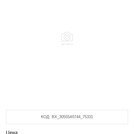
КОД:
BX_3055540744_75331
Цена