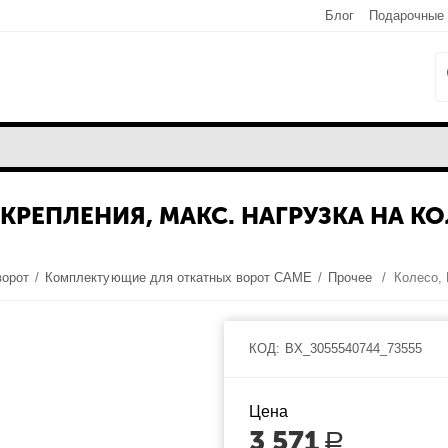
Блог
Подарочные
КРЕПЛЕНИЯ, МАКС. НАГРУЗКА НА КО
ворот
/
Комплектующие для откатных ворот CAME
/
Прочее
/
КОД:
BX_3055540744_73555
Цена
3 571
Р