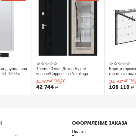
ая двупольная
Thermo Флэш Декор Букле
Ворота гараж
 60. 1300 x
черное/Cappuccino Veralinga
гаражные под
205*86 левое
секционныеDo
45 472
166 337
Р
AКЦИЯ
Р
AКЦ
42 744
108 119
Р
Р
Н
ОФОРМЛЕНИЕ ЗАКАЗА
и
Оплата