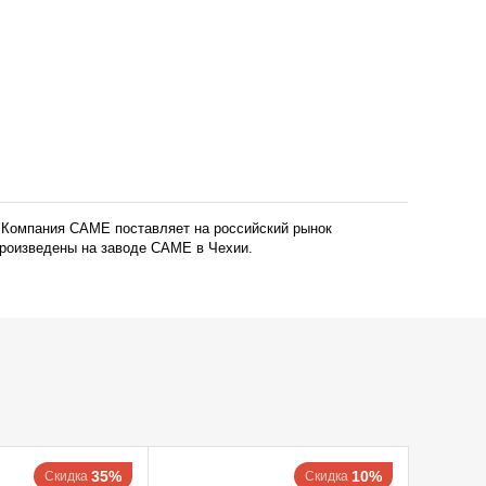
т. Компания CAME поставляет на российский рынок
произведены на заводе CAME в Чехии.
35%
10%
Скидка
Скидка