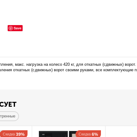
Save
ения, макс. нагрузка на колесо 420 кг, для откатных (сдвижных) воро
ления откатных (сдвижных) ворот своими руками, все комплектующие 
СУЕТ
отренные
39%
6%
Скидка
Скидка