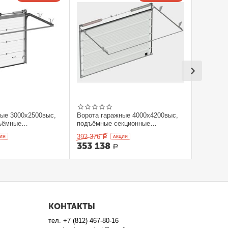
ные 3000x2500выс,
Ворота гаражные 4000x4200выс,
ъёмные
подъёмные секционные
orHan
DOORHAN
392 376
ИЯ
Р
AКЦИЯ
353 138
Р
КОНТАКТЫ
тел.
+7 (812) 467-80-16