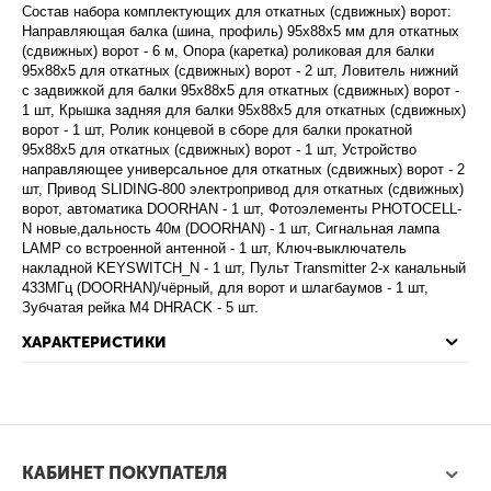
Состав набора комплектующих для откатных (сдвижных) ворот:
Направляющая балка (шина, профиль) 95х88х5 мм для откатных
(сдвижных) ворот - 6 м, Опора (каретка) роликовая для балки
95х88х5 для откатных (сдвижных) ворот - 2 шт, Ловитель нижний
с задвижкой для балки 95х88х5 для откатных (сдвижных) ворот -
1 шт, Крышка задняя для балки 95х88х5 для откатных (сдвижных)
ворот - 1 шт, Ролик концевой в сборе для балки прокатной
95х88х5 для откатных (сдвижных) ворот - 1 шт, Устройство
направляющее универсальное для откатных (сдвижных) ворот - 2
шт, Привод SLIDING-800 электропривод для откатных (сдвижных)
ворот, автоматика DOORHAN - 1 шт, Фотоэлементы PHOTOCELL-
N новые,дальность 40м (DOORHAN) - 1 шт, Сигнальная лампа
LAMP со встроенной антенной - 1 шт, Ключ-выключатель
накладной KEYSWITCH_N - 1 шт, Пульт Transmitter 2-х канальный
433МГц (DOORHAN)/чёрный, для ворот и шлагбаумов - 1 шт,
Зубчатая рейка М4 DHRACK - 5 шт.
ХАРАКТЕРИСТИКИ
КАБИНЕТ ПОКУПАТЕЛЯ