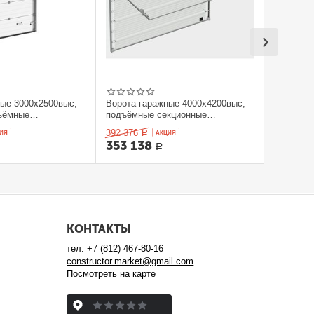
ные 3000x2500выс,
Ворота гаражные 4000x4200выс,
ъёмные
подъёмные секционные
orHan
DOORHAN
392 376
ИЯ
Р
AКЦИЯ
353 138
Р
КОНТАКТЫ
тел.
+7 (812) 467-80-16
constructor.market@gmail.com
Посмотреть на карте