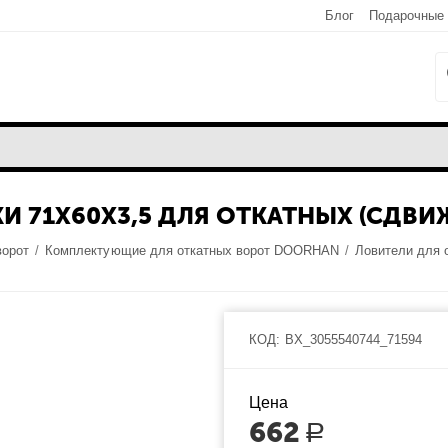
Блог
Подарочные
И 71Х60Х3,5 ДЛЯ ОТКАТНЫХ (СДВ
ворот
/
Комплектующие для откатных ворот DOORHAN
/
Ловители для
КОД:
BX_3055540744_71594
Цена
662
Р