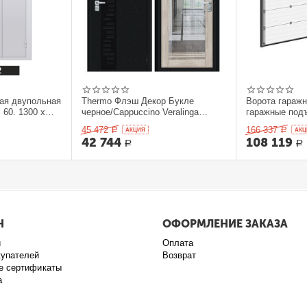
ая двупольная
Thermo Флэш Декор Букле
Ворота гараж
 60. 1300 x
черное/Cappuccino Veralinga
гаражные под
205*86 левое
секционныеDo
45 472
166 337
Р
AКЦИЯ
Р
AКЦ
42 744
108 119
Р
Р
Н
ОФОРМЛЕНИЕ ЗАКАЗА
и
Оплата
купателей
Возврат
е сертификаты
а