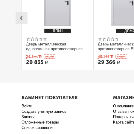
Дверь металлическая
Дверь металлическ
однопольная противопожарная Ei
противопожарная Ei
60. 900 x 2100 выс.
2100 выс.
34 155
48 141
Р
AКЦИЯ
Р
AКЦИЯ
20 835
29 366
Р
Р
КАБИНЕТ ПОКУПАТЕЛЯ
МАГАЗИ
Войти
О компани
Создать учетную запись
Отзывы по
Заказы
Подарочны
Отложенные товары
Карта сайт
Список сравнения