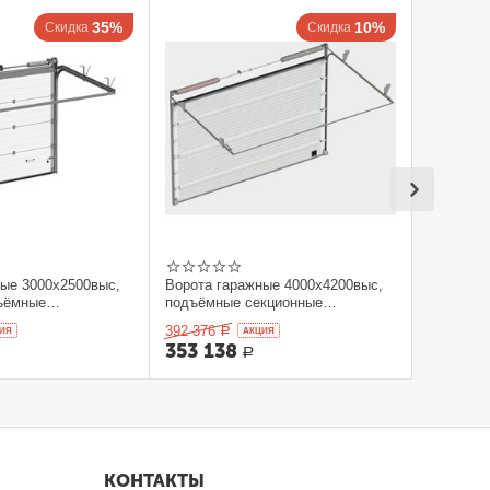
35%
10%
Скидка
Скидка
ные 3000x2500выс,
Ворота гаражные 4000x4200выс,
ъёмные
подъёмные секционные
orHan
DOORHAN
392 376
ИЯ
Р
AКЦИЯ
353 138
Р
КОНТАКТЫ