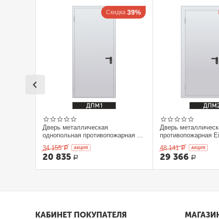
39%
Скидка
Дверь металлическая
Дверь металлическ
однопольная противопожарная Ei
противопожарная Ei
60. 900 x 2100 выс.
2100 выс.
34 155
48 141
Р
AКЦИЯ
Р
AКЦИЯ
20 835
29 366
Р
Р
КАБИНЕТ ПОКУПАТЕЛЯ
МАГАЗИ