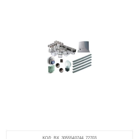
КОД:
BX_3055540744_72703