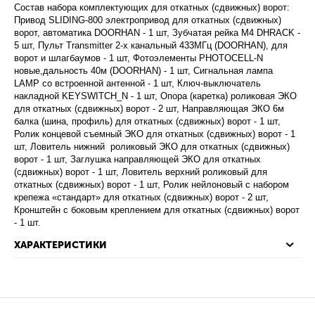
Состав набора комплектующих для откатных (сдвижных) ворот:
Привод SLIDING-800 электропривод для откатных (сдвижных)
ворот, автоматика DOORHAN - 1 шт, Зубчатая рейка М4 DHRACK -
5 шт, Пульт Transmitter 2-х канальный 433МГц (DOORHAN), для
ворот и шлагбаумов - 1 шт, Фотоэлементы PHOTOCELL-N
новые,дальность 40м (DOORHAN) - 1 шт, Сигнальная лампа
LAMP со встроенной антенной - 1 шт, Ключ-выключатель
накладной KEYSWITCH_N - 1 шт, Опора (каретка) роликовая ЭКО
для откатных (сдвижных) ворот - 2 шт, Направляющая ЭКО 6м
балка (шина, профиль) для откатных (сдвижных) ворот - 1 шт,
Ролик концевой съемный ЭКО для откатных (сдвижных) ворот - 1
шт, Ловитель нижний роликовый ЭКО для откатных (сдвижных)
ворот - 1 шт, Заглушка направляющей ЭКО для откатных
(сдвижных) ворот - 1 шт, Ловитель верхний роликовый для
откатных (сдвижных) ворот - 1 шт, Ролик нейлоновый с набором
крепежа «стандарт» для откатных (сдвижных) ворот - 2 шт,
Кронштейн с боковым креплением для откатных (сдвижных) ворот
- 1 шт.
ХАРАКТЕРИСТИКИ