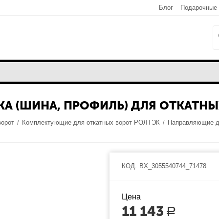
Блог
Подарочные
А (ШИНА, ПРОФИЛЬ) ДЛЯ ОТКАТНЫ
ворот
/
Комплектующие для откатных ворот РОЛТЭК
/
Направляющие д
КОД:
BX_3055540744_71478
Цена
11 143
Р