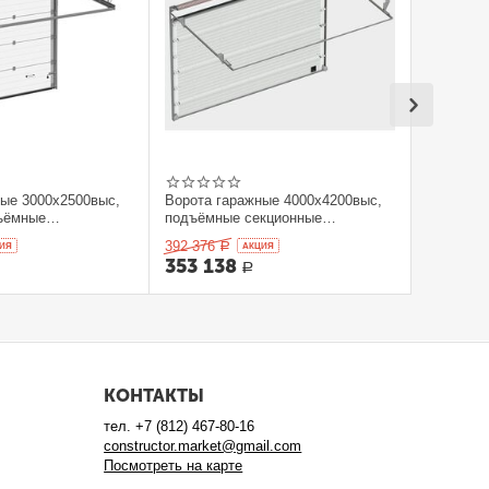
ные 3000x2500выс,
Ворота гаражные 4000x4200выс,
ъёмные
подъёмные секционные
orHan
DOORHAN
392 376
ИЯ
Р
AКЦИЯ
353 138
Р
КОНТАКТЫ
тел.
+7 (812) 467-80-16
constructor.market@gmail.com
Посмотреть на карте