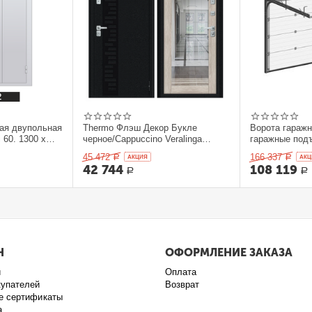
ая двупольная
Thermo Флэш Декор Букле
Ворота гараж
 60. 1300 x
черное/Cappuccino Veralinga
гаражные под
205*86 левое
секционныеDo
45 472
166 337
Р
AКЦИЯ
Р
AКЦ
42 744
108 119
Р
Р
Н
ОФОРМЛЕНИЕ ЗАКАЗА
и
Оплата
купателей
Возврат
е сертификаты
а