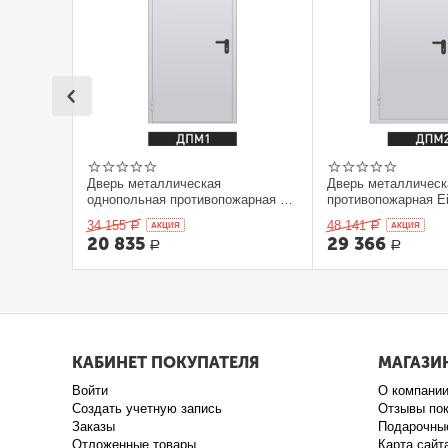
Дверь металлическая
Дверь металлическ
однопольная противопожарная Ei
противопожарная Ei
60. 900 x 2100 выс.
2100 выс.
34 155
48 141
Р
AКЦИЯ
Р
AКЦИЯ
20 835
29 366
Р
Р
КАБИНЕТ ПОКУПАТЕЛЯ
МАГАЗИ
Войти
О компани
Создать учетную запись
Отзывы по
Заказы
Подарочны
Отложенные товары
Карта сайт