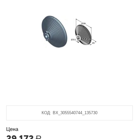
КОД:
BX_3055540744_135730
Цена
29 172
Р