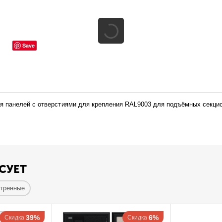
Save
 панелей с отверстиями для крепления RAL9003 для подъёмных секцио
СУЕТ
отренные
39%
6%
Скидка
Скидка