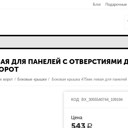
Блог
Подарочные
АЯ ДЛЯ ПАНЕЛЕЙ С ОТВЕРСТИЯМИ Д
ОРОТ
х ворот
/
Боковые крышки
/
КОД:
BX_3055540744_109194
Цена
543
Р