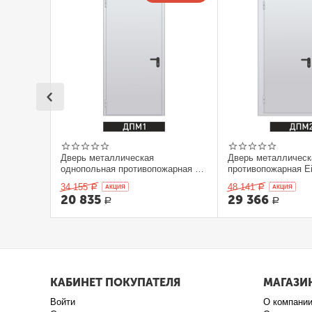
Дверь металлическая
Дверь металлическ
однопольная противопожарная Ei
противопожарная Ei
60. 900 x 2100 выс.
2100 выс.
34 155
48 141
Р
AКЦИЯ
Р
AКЦИЯ
20 835
29 366
Р
Р
КАБИНЕТ ПОКУПАТЕЛЯ
МАГАЗИ
Войти
О компани