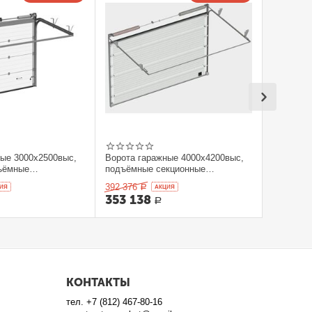
ные 3000x2500выс,
Ворота гаражные 4000x4200выс,
ъёмные
подъёмные секционные
orHan
DOORHAN
392 376
ИЯ
Р
AКЦИЯ
353 138
Р
КОНТАКТЫ
тел.
+7 (812) 467-80-16