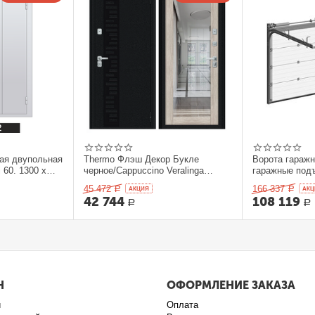
ая двупольная
Thermo Флэш Декор Букле
Ворота гараж
 60. 1300 x
черное/Cappuccino Veralinga
гаражные под
205*86 левое
секционныеDo
45 472
166 337
Р
AКЦИЯ
Р
AКЦ
42 744
108 119
Р
Р
Н
ОФОРМЛЕНИЕ ЗАКАЗА
и
Оплата