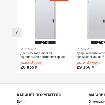
Дверь металлическая
Дверь металлическ
однопольная противопожарная Ei
противопожарная Ei
60. 900 x 2100 выс.
2100 выс.
34 155
48 141
Р
AКЦИЯ
Р
AКЦИЯ
20 835
29 366
Р
Р
КАБИНЕТ ПОКУПАТЕЛЯ
МАГАЗИ
Войти
О компани