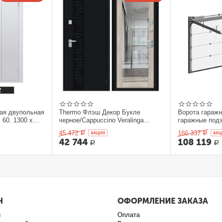
ая двупольная
Thermo Флэш Декор Букле
Ворота гараж
 60. 1300 x
черное/Cappuccino Veralinga
гаражные под
205*86 левое
секционныеDo
45 472
166 337
Р
AКЦИЯ
Р
AКЦ
42 744
108 119
Р
Р
Н
ОФОРМЛЕНИЕ ЗАКАЗА
и
Оплата