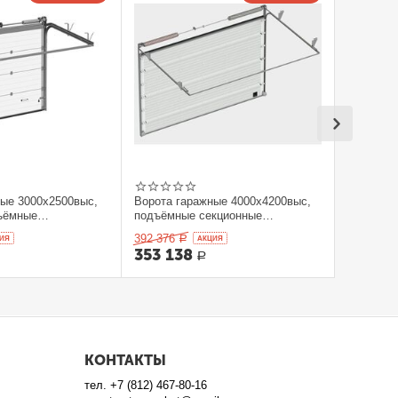
ные 3000x2500выс,
Ворота гаражные 4000x4200выс,
ъёмные
подъёмные секционные
orHan
DOORHAN
392 376
ИЯ
Р
AКЦИЯ
353 138
Р
КОНТАКТЫ
тел.
+7 (812) 467-80-16