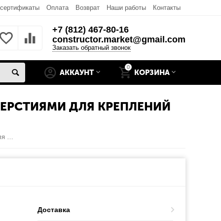
 сертификаты
Оплата
Возврат
Наши работы
Контакты
+7 (812) 467-80-16
constructor.market@gmail.com
Заказать обратный звонок
0
АККАУНТ
КОРЗИНА
ВЕРСТИЯМИ ДЛЯ КРЕПЛЕНИЙ
Боковая крышка 475мм левая усиленная для панелей с отверстиями для креплений RAL9003 для подъёмных секционных ворот
Доставка