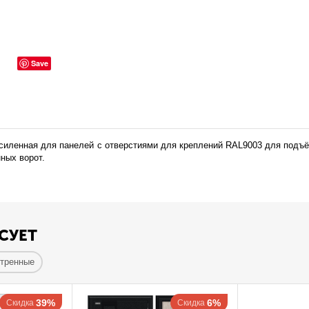
Save
ленная для панелей с отверстиями для креплений RAL9003 для подъё
ных ворот.
СУЕТ
отренные
39%
6%
Скидка
Скидка