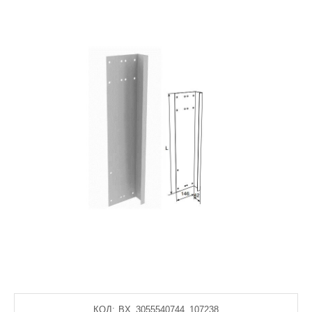
КОД:
BX_3055540744_107238