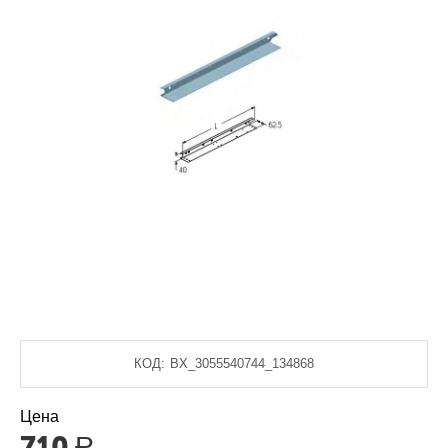
КОД:
BX_3055540744_134868
Цена
710
Р