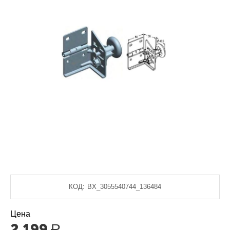
КОД:
BX_3055540744_136484
Цена
2 199
Р