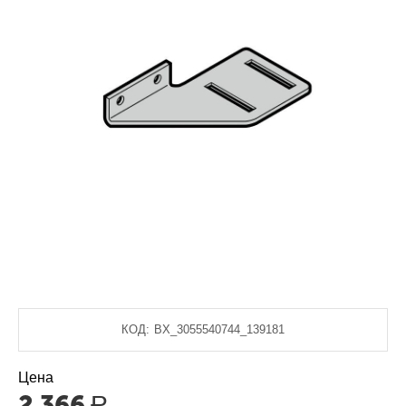
КОД:
BX_3055540744_139181
Цена
2 366
Р