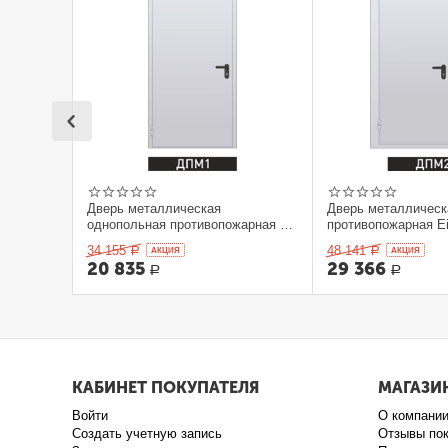
Дверь металлическая
Дверь металлическ
однопольная противопожарная Ei
противопожарная Ei
60. 900 x 2100 выс.
2100 выс.
34 155
48 141
Р
AКЦИЯ
Р
AКЦИЯ
20 835
29 366
Р
Р
КАБИНЕТ ПОКУПАТЕЛЯ
МАГАЗИ
Войти
О компани
Создать учетную запись
Отзывы по