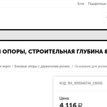
Блог
Подарочные
ОПОРЫ, СТРОИТЕЛЬНАЯ ГЛУБИНА 8
х ворот
/
Боковые опоры с держателем ролика
/
КОД:
BX_3055540744_139165
Цена
4 116
Р