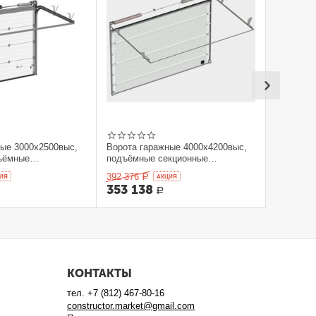
ные 3000x2500выс,
Ворота гаражные 4000x4200выс,
ъёмные
подъёмные секционные
orHan
DOORHAN
392 376
ИЯ
Р
AКЦИЯ
353 138
Р
КОНТАКТЫ
тел.
+7 (812) 467-80-16
constructor.market@gmail.com