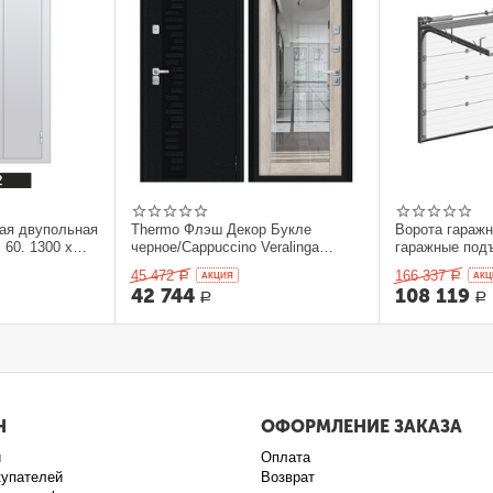
ая двупольная
Thermo Флэш Декор Букле
Ворота гараж
 60. 1300 x
черное/Cappuccino Veralinga
гаражные под
205*86 левое
секционныеDo
45 472
166 337
Р
AКЦИЯ
Р
AКЦ
42 744
108 119
Р
Р
Н
ОФОРМЛЕНИЕ ЗАКАЗА
и
Оплата
купателей
Возврат