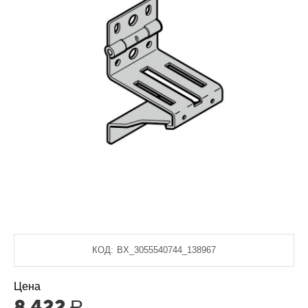
КОД:
BX_3055540744_138967
Цена
8 422
Р