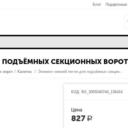
Блог
Подарочные
Я ПОДЪЁМНЫХ СЕКЦИОННЫХ ВОРОТ
х ворот
/
Калитка
/
Элемент нижней петли для подъёмных секционных ворот
КОД:
BX_3055540744_136414
Цена
827
Р