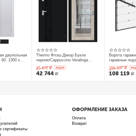
ая двупольная
Thermo Флэш Декор Букле
Ворота гараж
 60. 1300 x
черное/Cappuccino Veralinga
гаражные под
205*86 левое
секционныеDo
45 472
166 337
Р
AКЦИЯ
Р
AКЦ
42 744
108 119
Р
Р
Н
ОФОРМЛЕНИЕ ЗАКАЗА
и
Оплата
купателей
Возврат
е сертификаты
а