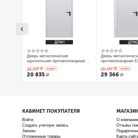
Дверь металлическая
Дверь металлическ
однопольная противопожарная Ei
противопожарная Ei
60. 900 x 2100 выс.
2100 выс.
34 155
48 141
Р
AКЦИЯ
Р
AКЦИЯ
20 835
29 366
Р
Р
КАБИНЕТ ПОКУПАТЕЛЯ
МАГАЗИ
Войти
О компани
Создать учетную запись
Отзывы по
Заказы
Подарочны
Отложенные товары
Карта сайт