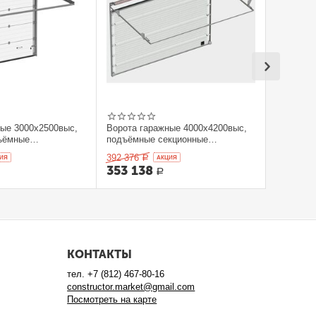
ные 3000x2500выс,
Ворота гаражные 4000x4200выс,
ъёмные
подъёмные секционные
orHan
DOORHAN
392 376
ИЯ
Р
AКЦИЯ
353 138
Р
КОНТАКТЫ
тел.
+7 (812) 467-80-16
constructor.market@gmail.com
Посмотреть на карте