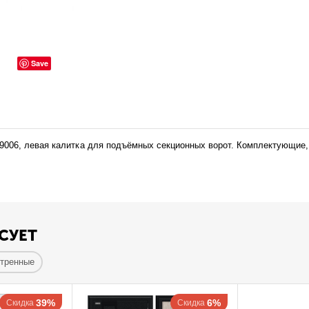
Save
9006, левая калитка для подъёмных секционных ворот. Комплектующие,
СУЕТ
отренные
39%
6%
Скидка
Скидка