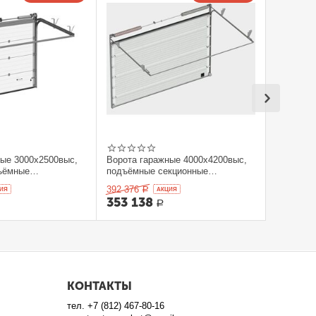
ные 3000x2500выс,
Ворота гаражные 4000x4200выс,
ъёмные
подъёмные секционные
orHan
DOORHAN
392 376
ИЯ
Р
AКЦИЯ
353 138
Р
КОНТАКТЫ
тел.
+7 (812) 467-80-16