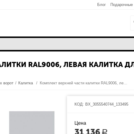
Блог
Подарочные
АЛИТКИ RAL9006, ЛЕВАЯ КАЛИТКА
х ворот
/
Калитка
/
Комплект верхней части калитки RAL9006, левая калитка для подъёмных секционных ворот
КОД:
BX_3055540744_133495
Цена
31 136
Р