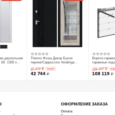
ая двупольная
Thermo Флэш Декор Букле
Ворота гараж
 60. 1300 x
черное/Cappuccino Veralinga
гаражные под
205*86 левое
секционныеDo
45 472
166 337
Р
AКЦИЯ
Р
AКЦ
42 744
108 119
Р
Р
Н
ОФОРМЛЕНИЕ ЗАКАЗА
и
Оплата