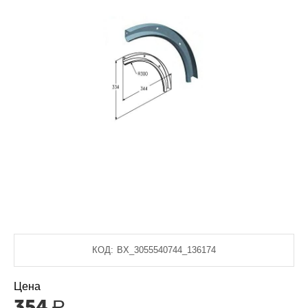
КОД:
BX_3055540744_136174
Цена
354
Р