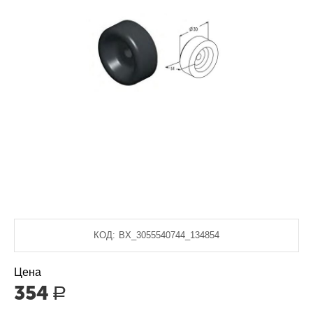
КОД:
BX_3055540744_134854
Цена
354
Р