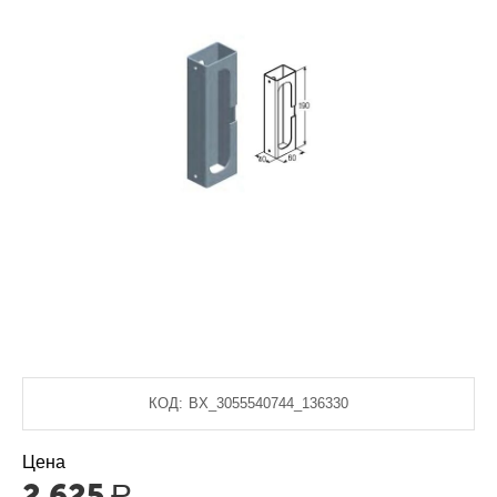
КОД:
BX_3055540744_136330
Цена
2 625
Р