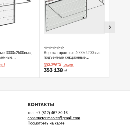
ные 3000x2500выс,
Ворота гаражные 4000x4200выс,
ъёмные
подъёмные секционные
orHan
DOORHAN
392 376
ИЯ
Р
AКЦИЯ
353 138
Р
КОНТАКТЫ
тел.
+7 (812) 467-80-16
constructor.market@gmail.com
Посмотреть на карте