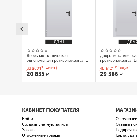
Дверь металлическая
Дверь металлическ
однопольная противопожарная Ei
противопожарная Ei
60. 900 x 2100 выс.
2100 выс.
34 155
48 141
Р
AКЦИЯ
Р
AКЦИЯ
20 835
29 366
Р
Р
КАБИНЕТ ПОКУПАТЕЛЯ
МАГАЗИ
Войти
О компани
Создать учетную запись
Отзывы по
Заказы
Подарочны
Отложенные товары
Карта сайт