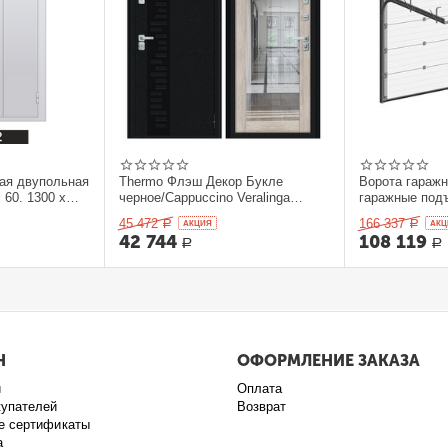
ая двупольная
Thermo Флэш Декор Букле
Ворота гараж
 60. 1300 x
черное/Cappuccino Veralinga
гаражные под
205*86 левое
секционныеDo
45 472
166 337
Р
AКЦИЯ
Р
AКЦ
42 744
108 119
Р
Р
Н
ОФОРМЛЕНИЕ ЗАКАЗА
и
Оплата
купателей
Возврат
е сертификаты
а