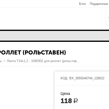
Блог
Подарочные
 РОЛЛЕТ (РОЛЬСТАВЕН)
ты
/
Лента T14x1,2 - 1090302 для роллет (рольставен)
КОД:
BX_3055540744_128022
Цена
118
Р