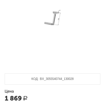
КОД:
BX_3055540744_130028
Цена
1 869
Р