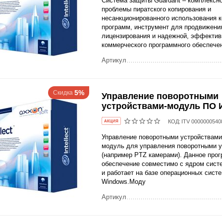
Система защиты Guardant – комплексн
проблемы пиратского копирования и
несанкционированного использования 
программ, инструмент для продвижени
лицензирования и надежной, эффекти
коммерческого программного обеспече
Артикул
5%
Скидка
Управление поворотными
устройствами-модуль ПО 
КОД:
ITV 0000000540
AКЦИЯ
Управление поворотными устройствами
модуль для управления поворотными 
(например PTZ камерами). Данное про
обеспечение совместимо с ядром сист
и работает на базе операционных сист
Windows.Моду
Артикул