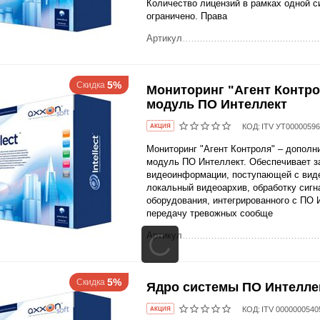
Количество лицензий в рамках одной с
ограничено. Права
Артикул
5%
Скидка
Мониторинг "Агент Контро
модуль ПО Интеллект
КОД:
ITV УТ0000059
AКЦИЯ
Мониторинг "Агент Контроля" – допол
модуль ПО Интеллект. Обеспечивает з
видеоинформации, поступающей с виде
локальный видеоархив, обработку сигн
оборудования, интегрированного с ПО 
передачу тревожных сообще
Артикул
5%
Скидка
Ядро системы ПО Интелле
КОД:
ITV 0000000540
AКЦИЯ