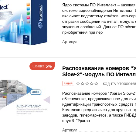
Ядро системы ПО Интеллект – базовая
системе видеонаблюдения Интеллект.
включает подсистему отчётов, web-сер
отправки сообщений на e-mail, модуль 
звуковых сообщений. Данное ПО обяза
приобретения при пер
Артикул
5%
Скидка
Распознавание номеров "
Slow-2"-модуль ПО Интелл
КОД:
ITV УТ0000016
AКЦИЯ
Распознавание номеров "Ураган Slow-2
обеспечение, предназначенное для счи
идентификации транспортных средств 
Комплекс предназначен для крупных п
заводов, гипермаркетов, а также ГИБД
служб. "Ураган
Артикул