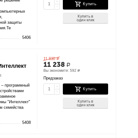
ое решение
+
Купить
−
компьютерных
Купить в
я,
один клик
вной защиты
ния.Те
5406
11 830
Р
11 238
Интеллект
Р
Вы экономите:
592
Р
8
Предзаказ
 – программный
+
Купить
устройствами
−
граммное
Купить в
емы "Интеллект"
один клик
ем семейства
5408