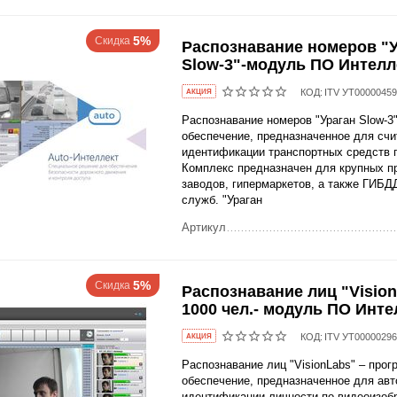
5%
Скидка
Распознавание номеров "
Slow-3"-модуль ПО Интелл
КОД:
ITV УТ0000045
AКЦИЯ
Распознавание номеров "Ураган Slow-3
обеспечение, предназначенное для счи
идентификации транспортных средств 
Комплекс предназначен для крупных п
заводов, гипермаркетов, а также ГИБД
служб. "Ураган
Артикул
5%
Скидка
Распознавание лиц "Visio
1000 чел.- модуль ПО Инте
КОД:
ITV УТ0000029
AКЦИЯ
Распознавание лиц "VisionLabs" – про
обеспечение, предназначенное для ав
идентификации личности по видеоизоб