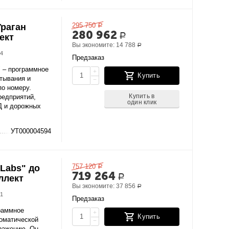
295 750
Ураган
Р
280 962
ект
Р
Вы экономите:
14 788
Р
94
Предзаказ
" – программное
+
Купить
тывания и
−
по номеру.
Купить в
редприятий,
один клик
Д и дорожных
УТ000004594
757 120
nLabs" до
Р
719 264
ллект
Р
Вы экономите:
37 856
Р
61
Предзаказ
граммное
+
Купить
томатической
−
ражению. Он