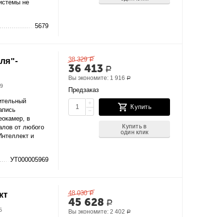
истемы не
5679
38 329
ля"-
Р
36 413
Р
Вы экономите:
1 916
Р
69
Предзаказ
нительный
+
Купить
апись
−
окамер, в
Купить в
алов от любого
один клик
Интеллект и
УТ000005969
48 030
кт
Р
45 628
Р
5
Вы экономите:
2 402
Р