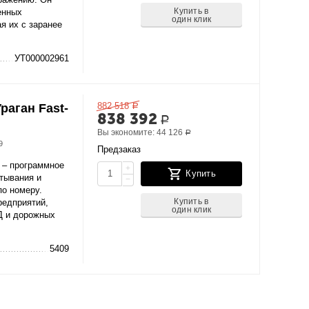
Купить в
енных
один клик
я их с заранее
УТ000002961
882 518
раган Fast-
Р
838 392
Р
Вы экономите:
44 126
Р
9
Предзаказ
" – программное
+
Купить
тывания и
−
по номеру.
Купить в
редприятий,
один клик
Д и дорожных
5409