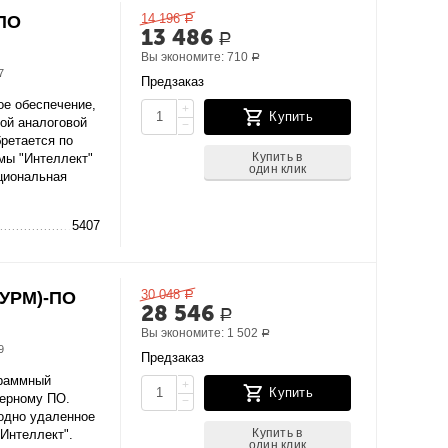
14 196
-ПО
Р
13 486
Р
Вы экономите:
710
Р
7
Предзаказ
ое обеспечение,
+
Купить
ой аналоговой
−
бретается по
Купить в
мы "Интеллект"
один клик
циональная
5407
30 048
(УРМ)-ПО
Р
28 546
Р
Вы экономите:
1 502
Р
9
Предзаказ
граммный
+
Купить
верному ПО.
−
 одно удаленное
Купить в
"Интеллект".
один клик