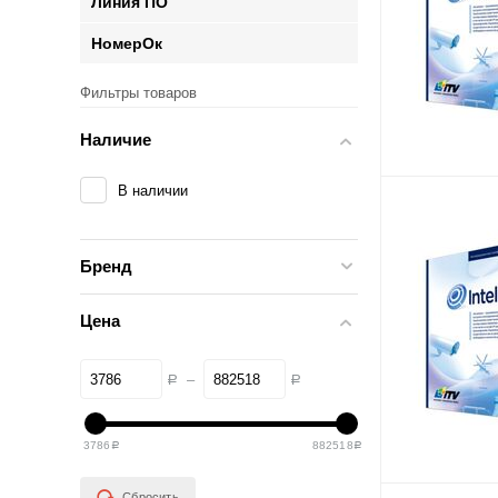
Линия ПО
НомерОк
Фильтры товаров
Наличие
В наличии
Бренд
Цена
–
Р
Р
3786
882518
Р
Р
Сбросить