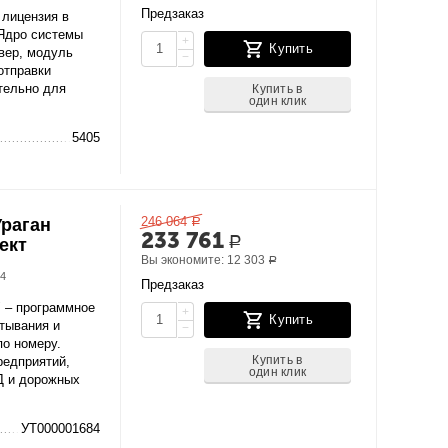
Предзаказ
 лицензия в
 Ядро системы
+
Купить
вер, модуль
−
отправки
тельно для
Купить в
один клик
5405
246 064
Ураган
Р
233 761
ект
Р
Вы экономите:
12 303
Р
84
Предзаказ
" – программное
+
Купить
тывания и
−
по номеру.
Купить в
редприятий,
один клик
Д и дорожных
УТ000001684