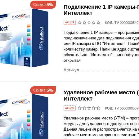
5%
Скидка
Подключение 1 IP камеры
Интеллект
КОД:
ITV 0000000540
AКЦИЯ
Подключение 1 IP камеры – программн
предназначенное для подключения одн
или IP-камеры к ПО "Интеллект". Прио
количеству камер. Наличие ядра систе
обязательно. "Интеллект" – многофунк
открытая
Артикул
5%
Скидка
Удаленное рабочее место 
Интеллект
КОД:
ITV 0000000567
AКЦИЯ
Удаленное рабочее место (УРМ) – про
модуль для удаленного доступа к сер
Данная лицензия распространяется на
рабочее место мониторинга в системе 