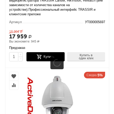
видеорегистратора TRASSIR Lanser, HikVision, HiWatch (вне
зависимости от количества каналов на
устройстве).Профессиональный интерфейс TRASSIR и
клиентские приложе
Артикул
УТ000005697
18 904
Р
17 959
Р
Вы экономите:
945
Р
Предзаказ
+
Купить в
Купить
один клик
−
5%
Скидка