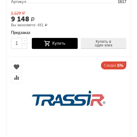
Артикул
1617
9 629
Р
9 148
Р
Вы экономите:
481
Р
Предзаказ
+
Купить в
Купить
один клик
−
5%
Скидка