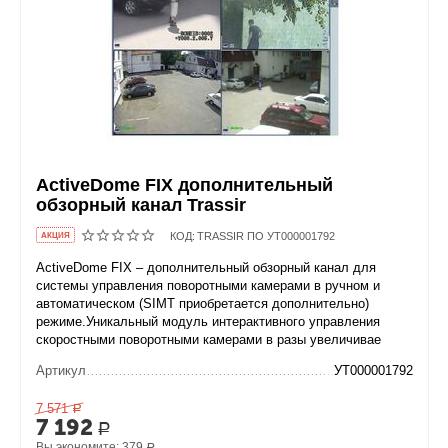
ActiveDome FIX дополнительный
обзорный канал Trassir
КОД:
TRASSIR ПО УТ000001792
AКЦИЯ
ActiveDome FIX – дополнительный обзорный канал для
системы управления поворотными камерами в ручном и
автоматическом (SIMT приобретается дополнительно)
режиме.Уникальный модуль интерактивного управления
скоростными поворотными камерами в разы увеличивае
Артикул
УТ000001792
7 571
Р
7 192
Р
Вы экономите:
379
Р