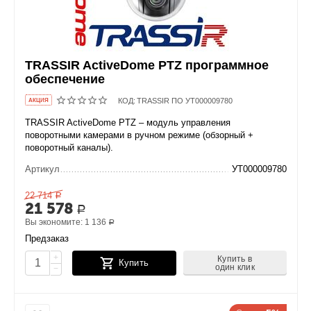
TRASSIR ActiveDome PTZ программное
обеспечение
КОД:
TRASSIR ПО УТ000009780
AКЦИЯ
TRASSIR ActiveDome PTZ – модуль управления
поворотными камерами в ручном режиме (обзорный +
поворотный каналы).
Артикул
УТ000009780
22 714
Р
21 578
Р
Вы экономите:
1 136
Р
Предзаказ
+
Купить в
Купить
один клик
−