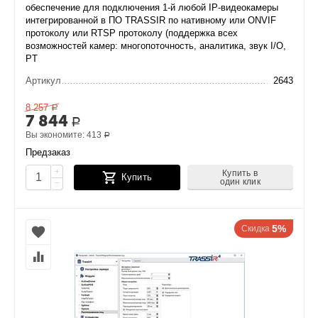
обеспечение для подключения 1-й любой IP-видеокамеры
интегрированной в ПО TRASSIR по нативному или ONVIF
протоколу или RTSP протоколу (поддержка всех
возможностей камер: многопоточность, аналитика, звук I/O,
PT
Артикул
2643
8 257
Р
7 844
Р
Вы экономите:
413
Р
Предзаказ
+
Купить в
Купить
один клик
−
5%
Скидка