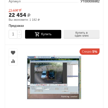
Артикул
УТ000006982
23 636
Р
22 454
Р
Вы экономите:
1 182
Р
Предзаказ
+
Купить в
Купить
один клик
−
5%
Скидка