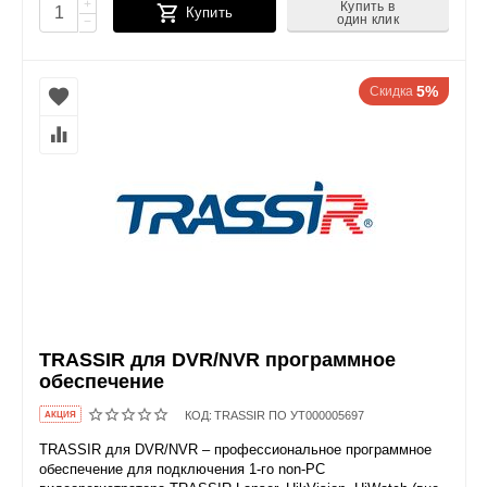
+
Купить в
Купить
один клик
−
5%
Скидка
TRASSIR для DVR/NVR программное
обеспечение
КОД:
TRASSIR ПО УТ000005697
AКЦИЯ
TRASSIR для DVR/NVR – профессиональное программное
обеспечение для подключения 1-го non-PC