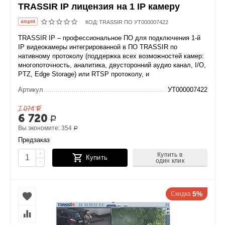
TRASSIR IP лицензия на 1 IP камеру
КОД:
TRASSIR ПО УТ000007422
AКЦИЯ
TRASSIR IP – профессиональное ПО для подключения 1-й
IP видеокамеры интегрированной в ПО TRASSIR по
нативному протоколу (поддержка всех возможностей камер:
многопоточность, аналитика, двусторонний аудио канал, I/O,
PTZ, Edge Storage) или RTSP протоколу, и
Артикул
УТ000007422
7 074
Р
6 720
Р
Вы экономите:
354
Р
Предзаказ
+
Купить в
Купить
один клик
−
5%
Скидка