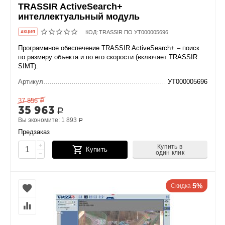
TRASSIR ActiveSearch+
интеллектуальный модуль
КОД:
TRASSIR ПО УТ000005696
AКЦИЯ
Программное обеспечение TRASSIR ActiveSearch+ – поиск
по размеру объекта и по его скорости (включает TRASSIR
SIMT).
Артикул
УТ000005696
37 856
Р
35 963
Р
Вы экономите:
1 893
Р
Предзаказ
+
Купить в
Купить
один клик
−
5%
Скидка