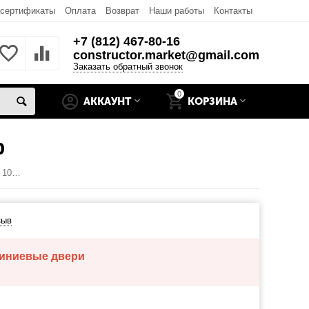
 сертификаты
Оплата
Возврат
Наши работы
Контакты
+7 (812) 467-80-16
constructor.market@gmail.com
Заказать обратный звонок
0
АККАУНТ
КОРЗИНА
0
Дверь алюминиевая тёплая ТПТ-65 шир.до 1000\выс. до 2200
зыв
миниевые двери