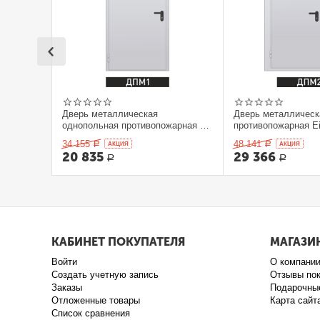
Дверь металлическая
Дверь металлическ
однопольная противопожарная Ei
противопожарная Ei
60. 900 x 2100 выс.
2100 выс.
34 155
48 141
Р
AКЦИЯ
Р
AКЦИЯ
20 835
29 366
Р
Р
КАБИНЕТ ПОКУПАТЕЛЯ
МАГАЗИ
Войти
О компани
Создать учетную запись
Отзывы по
Заказы
Подарочны
Отложенные товары
Карта сайт
Список сравнения