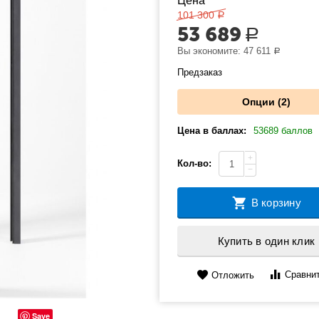
Цена
101 300
Р
53 689
Р
Вы экономите:
47 611
Р
Предзаказ
Опции (2)
Цена в баллах:
53689 баллов
+
Кол-во:
−
В корзину
Купить в один клик
Сравни
Отложить
Save