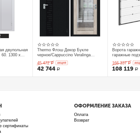
ая двупольная
Thermo Флэш Декор Букле
Ворота гараж
 60. 1300 x
черное/Cappuccino Veralinga
гаражные под
205*86 левое
секционныеDo
45 472
166 337
Р
AКЦИЯ
Р
AКЦ
42 744
108 119
Р
Р
Н
ОФОРМЛЕНИЕ ЗАКАЗА
и
Оплата
купателей
Возврат
е сертификаты
а