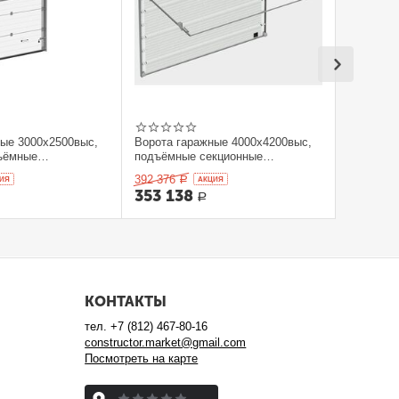
ные 3000x2500выс,
Ворота гаражные 4000x4200выс,
ъёмные
подъёмные секционные
orHan
DOORHAN
392 376
ИЯ
Р
AКЦИЯ
353 138
Р
КОНТАКТЫ
тел.
+7 (812) 467-80-16
constructor.market@gmail.com
Посмотреть на карте