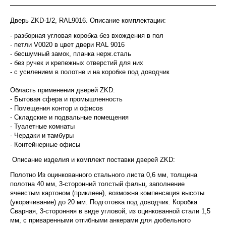
Дверь ZKD-1/2, RAL9016. Описание комплектации:
- разборная угловая коробка без вхождения в пол
- петли V0020 в цвет двери RAL 9016
- бесшумный замок, планка нерж.сталь
- без ручек и крепежных отверстий для них
- с усилением в полотне и на коробке под доводчик
Область применения дверей ZKD:
- Бытовая сфера и промышленность
- Помещения контор и офисов
- Складские и подвальные помещения
- Туалетные комнаты
- Чердаки и тамбуры
- Контейнерные офисы
Описание изделия и комплект поставки дверей ZKD:
Полотно Из оцинкованного стального листа 0,6 мм, толщина
полотна 40 мм, 3-сторонний толстый фальц, заполнение
ячеистым картоном (приклеен), возможна компенсация высоты
(укорачивание) до 20 мм. Подготовка под доводчик. Коробка
Сварная, 3-сторонняя в виде угловой, из оцинкованной стали 1,5
мм, с приваренными отгибными анкерами для дюбельного