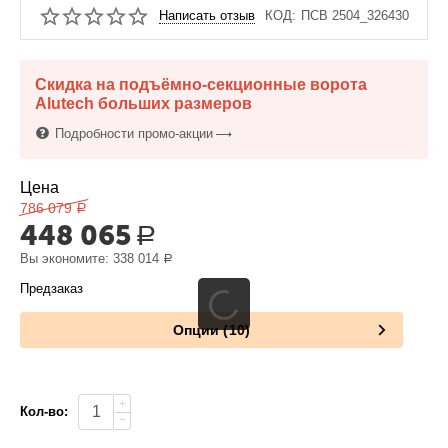
Написать отзыв
КОД:
ПСВ 2504_326430
Скидка на подъёмно-секционные ворота
Alutech больших размеров
Подробности промо-акции
Цена
786 079
Р
448 065
Р
Вы экономите:
338 014
Р
Предзаказ
Опции (10)
+
Кол-во:
−