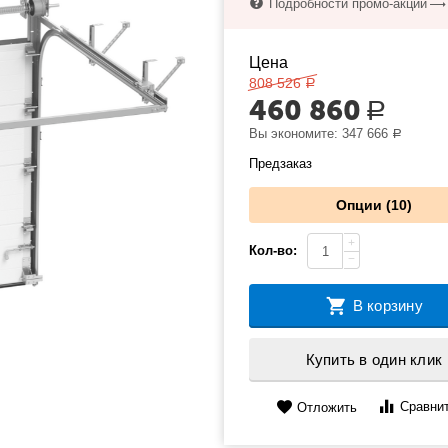
Подробности промо-акции
Цена
808 526
Р
460 860
Р
Вы экономите:
347 666
Р
Предзаказ
Опции (10)
+
Кол-во:
−
В корзину
Купить в один клик
Сравни
Отложить