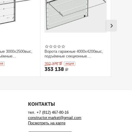
ные 3000x2500выс,
Ворота гаражные 4000x4200выс,
ъёмные
подъёмные секционные
orHan
DOORHAN
392 376
ИЯ
Р
AКЦИЯ
353 138
Р
КОНТАКТЫ
тел.
+7 (812) 467-80-16
constructor.market@gmail.com
Посмотреть на карте