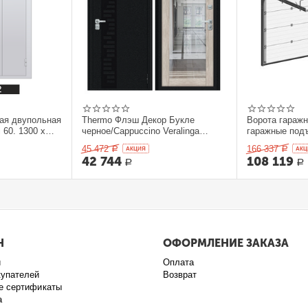
ая двупольная
Thermo Флэш Декор Букле
Ворота гараж
 60. 1300 x
черное/Cappuccino Veralinga
гаражные под
205*86 левое
секционныеDo
45 472
166 337
Р
AКЦИЯ
Р
AКЦ
42 744
108 119
Р
Р
Н
ОФОРМЛЕНИЕ ЗАКАЗА
и
Оплата
купателей
Возврат
е сертификаты
а