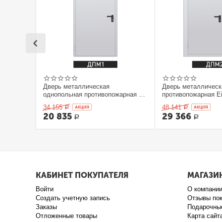
Дверь металлическая
Дверь металлическ
однопольная противопожарная Ei
противопожарная Ei
60. 900 x 2100 выс.
2100 выс.
34 155
48 141
Р
AКЦИЯ
Р
AКЦИЯ
20 835
29 366
Р
Р
КАБИНЕТ ПОКУПАТЕЛЯ
МАГАЗИ
Войти
О компани
Создать учетную запись
Отзывы по
Заказы
Подарочны
Отложенные товары
Карта сайт