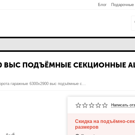
Блог
Подарочные
00 ВЫС ПОДЪЁМНЫЕ СЕКЦИОННЫЕ A
Ворота гаражные 6300х2900 выс подъёмные секционные Alutech ProTrend, толщина панели 40мм
Написать от
Скидка на подъёмно-се
размеров