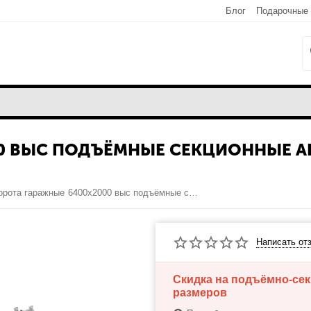
Блог
Подарочные
00 ВЫС ПОДЪЁМНЫЕ СЕКЦИОННЫЕ A
Ворота гаражные 6400х2000 выс подъёмные секционные Alutech ProTrend, толщина панели 40мм
Написать от
Скидка на подъёмно-се
размеров