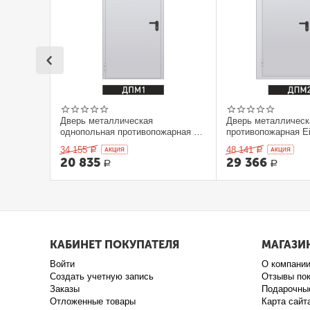
Дверь металлическая
Дверь металлическ
однопольная противопожарная Ei
противопожарная Ei
60. 900 x 2100 выс.
2100 выс.
34 155
48 141
Р
AКЦИЯ
Р
AКЦИЯ
20 835
29 366
Р
Р
КАБИНЕТ ПОКУПАТЕЛЯ
МАГАЗИ
Войти
О компани
Создать учетную запись
Отзывы по
Заказы
Подарочны
Отложенные товары
Карта сайт