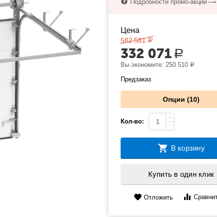
Подробности промо-акции
Цена
582 581
Р
332 071
Р
Вы экономите:
250 510
Р
Предзаказ
Опции (10)
+
Кол-во:
−
В корзину
Купить в один клик
Сравни
Отложить