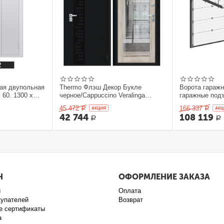
ая двупольная
Thermo Флэш Декор Букле
Ворота гараж
 60. 1300 x
черное/Cappuccino Veralinga
гаражные под
205*86 левое
секционныеDo
45 472
166 337
Р
AКЦИЯ
Р
AКЦ
42 744
108 119
Р
Р
Н
ОФОРМЛЕНИЕ ЗАКАЗА
и
Оплата
купателей
Возврат
е сертификаты
а