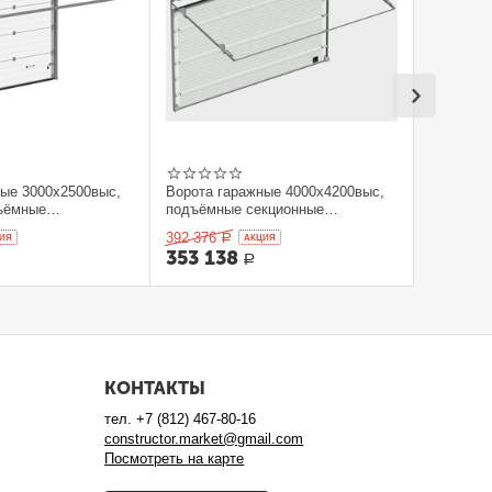
ные 3000x2500выс,
Ворота гаражные 4000x4200выс,
ъёмные
подъёмные секционные
orHan
DOORHAN
392 376
ИЯ
Р
AКЦИЯ
353 138
Р
КОНТАКТЫ
тел.
+7 (812) 467-80-16
constructor.market@gmail.com
Посмотреть на карте